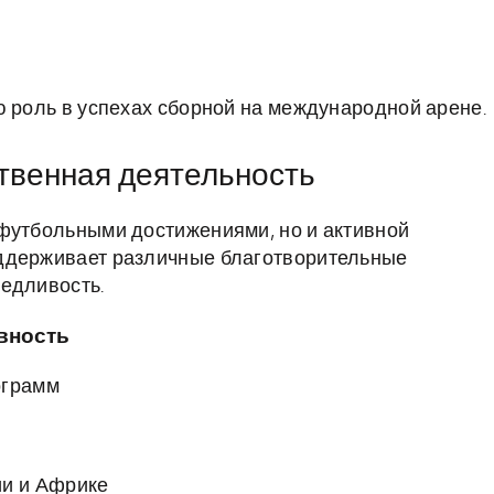
ю роль в успехах сборной на международной арене.
твенная деятельность
 футбольными достижениями, но и активной
оддерживает различные благотворительные
едливость.
вность
ограмм
и и Африке