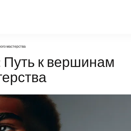
torpedo-br.ru
ного мастерства
 Путь к вершинам
терства