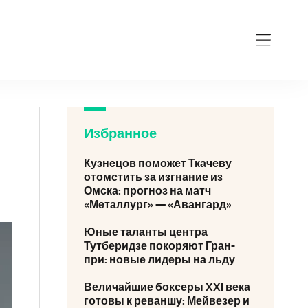
Избранное
Кузнецов поможет Ткачеву
отомстить за изгнание из
Омска: прогноз на матч
«Металлург» — «Авангард»
Юные таланты центра
Тутберидзе покоряют Гран-
при: новые лидеры на льду
Величайшие боксеры XXI века
готовы к реваншу: Мейвезер и