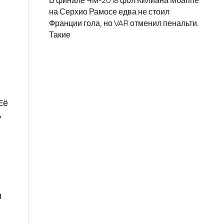
В финале ЧМ-2018 фол Килиана Мбаппе
на Серхио Рамосе едва не стоил
Франции гола, но VAR отменил пенальти.
Такие
Её
ь
и