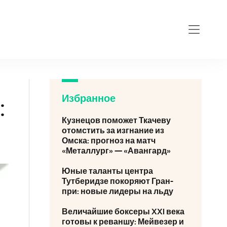
Избранное
:
Кузнецов поможет Ткачеву
отомстить за изгнание из
Омска: прогноз на матч
«Металлург» — «Авангард»
Юные таланты центра
Тутберидзе покоряют Гран-
при: новые лидеры на льду
Величайшие боксеры XXI века
готовы к реваншу: Мейвезер и