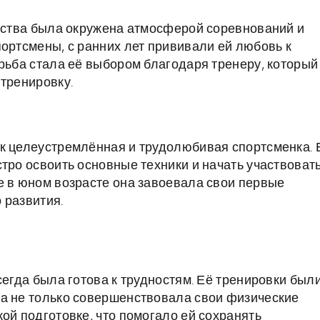
етства была окружена атмосферой соревнований и
портсмены, с ранних лет прививали ей любовь к
орьба стала её выбором благодаря тренеру, который
 тренировку.
к целеустремлённая и трудолюбивая спортсменка. 
тро освоить основные техники и начать участвоват
е в юном возрасте она завоевала свои первые
 развития.
сегда была готова к трудностям. Её тренировки был
на не только совершенствовала свои физические
ой подготовке, что помогало ей сохранять