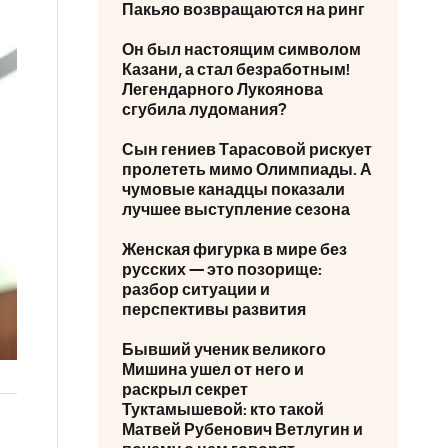
Пакьяо возвращаются на ринг
Он был настоящим символом
Казани, а стал безработным!
Легендарного Лукоянова
сгубила лудомания?
Сын гениев Тарасовой рискует
пролететь мимо Олимпиады. А
чумовые канадцы показали
лучшее выступление сезона
Женская фигурка в мире без
русских — это позорище:
разбор ситуации и
перспективы развития
Бывший ученик великого
Мишина ушел от него и
раскрыл секрет
Туктамышевой: кто такой
Матвей Рубенович Ветлугин и