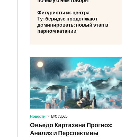
почему о нем говорят
Фигуристы из центра
Тутберидзе продолжают
доминировать: новый этап в
парном катании
Новости
13/01/2025
Овьедо Картахена Прогноз:
Анализ и Перспективы