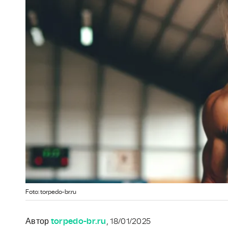
Foto: torpedo-br.ru
Автор
torpedo-br.ru
, 18/01/2025