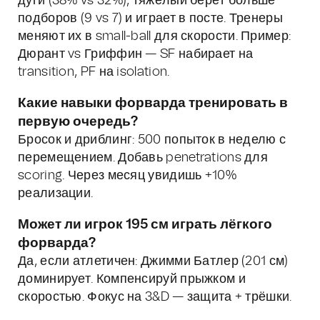
дуги (38% vs 32%), тяжёлый берёт больше
подборов (9 vs 7) и играет в посте. Тренеры
меняют их в small-ball для скорости. Пример:
Дюрант vs Гриффин — SF набирает на
transition, PF на isolation.
Какие навыки форварда тренировать в
первую очередь?
Бросок и дриблинг: 500 попыток в неделю с
перемещением. Добавь penetrations для
scoring. Через месяц увидишь +10%
реализации.
Может ли игрок 195 см играть лёгкого
форварда?
Да, если атлетичен: Джимми Батлер (201 см)
доминирует. Компенсируй прыжком и
скоростью. Фокус на 3&D — защита + трёшки.