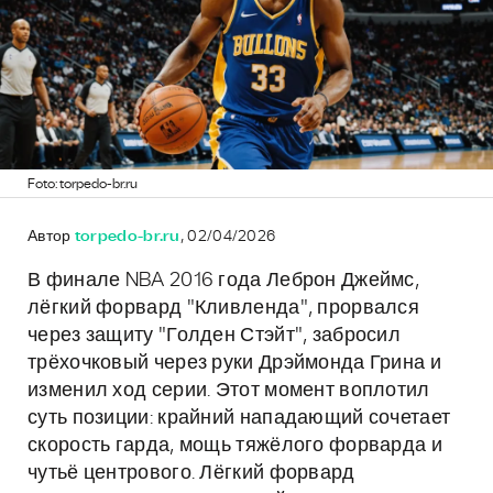
Foto: torpedo-br.ru
Автор
torpedo-br.ru
, 02/04/2026
В финале NBA 2016 года Леброн Джеймс,
лёгкий форвард "Кливленда", прорвался
через защиту "Голден Стэйт", забросил
трёхочковый через руки Дрэймонда Грина и
изменил ход серии. Этот момент воплотил
суть позиции: крайний нападающий сочетает
скорость гарда, мощь тяжёлого форварда и
чутьё центрового. Лёгкий форвард