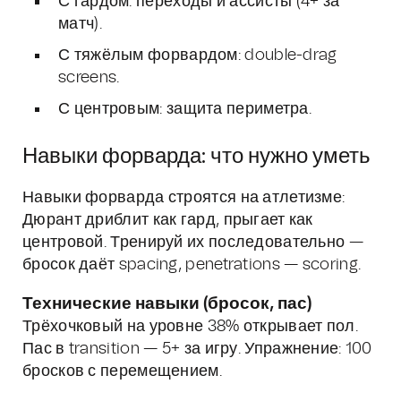
С гардом: переходы и ассисты (4+ за
матч).
С тяжёлым форвардом: double-drag
screens.
С центровым: защита периметра.
Навыки форварда: что нужно уметь
Навыки форварда строятся на атлетизме:
Дюрант дриблит как гард, прыгает как
центровой. Тренируй их последовательно —
бросок даёт spacing, penetrations — scoring.
Технические навыки (бросок, пас)
Трёхочковый на уровне 38% открывает пол.
Пас в transition — 5+ за игру. Упражнение: 100
бросков с перемещением.