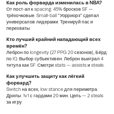
Как роль форварда изменилась в NBA?
От пост-ап к spacing: 45% бросков SF —
трёхочковые. Small-ball "Уорриорз" сделал
универсалов лидерами. Тренируй пас и
перехваты.
Кто лучший крайний нападающий всех
времён?
Леброн по longevity (27 PPG 20 сезонов), Бёрд
по IQ. Выбор субъективен: Леброн выиграл 4
титула как SF. Смотри stats — assists и steals.
Как улучшить защиту как лёгкий
форвард?
Switch на всех, low stance для периметра.
Дрилы: 1v1 с гардами 20 мин. Цель — 2 steals
за игру.