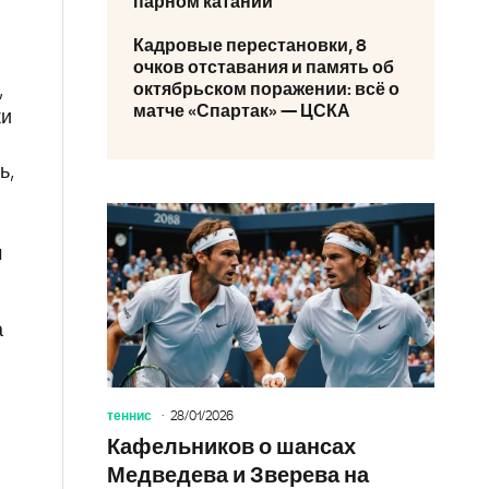
парном катании
Кадровые перестановки, 8
очков отставания и память об
октябрьском поражении: всё о
,
матче «Спартак» — ЦСКА
ки
ь,
м
а
теннис
28/01/2026
Кафельников о шансах
Медведева и Зверева на