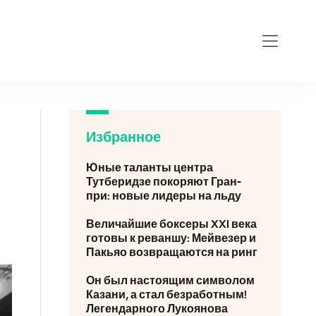
Избранное
Юные таланты центра
Тутберидзе покоряют Гран-
при: новые лидеры на льду
Величайшие боксеры XXI века
готовы к реваншу: Мейвезер и
Пакьяо возвращаются на ринг
Он был настоящим символом
Казани, а стал безработным!
Легендарного Лукоянова