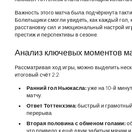
Важность этого матча была подчёркнута такт
Болельщики смогли увидеть, как каждый гол,
расстановку сил и эмоциональный настрой игр
престиж и перспективы в сезоне.
Анализ ключевых моментов ма
Рассматривая ход игры, можно выделить нес
итоговый счёт 2:2:
Ранний гол Ньюкасла:
уже на 10-й мину
матчу.
Ответ Тоттенхэма:
быстрый и грамотный 
перерыва.
Вторая половина с обменом голами:
об
что привело к ещё двум забитым мячам и 