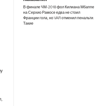
В финале ЧМ-2018 фол Килиана Мбаппе
на Серхио Рамосе едва не стоил
Франции гола, но VAR отменил пенальти.
Такие
му
л,