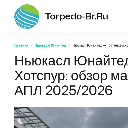
Torpedo-Br.ru
Главная
Ньюкасл Юнайтед
Ньюкасл Юнайтед — Тоттенхэм Хот
Ньюкасл Юнайтед
Хотспур: обзор ма
АПЛ 2025/2026