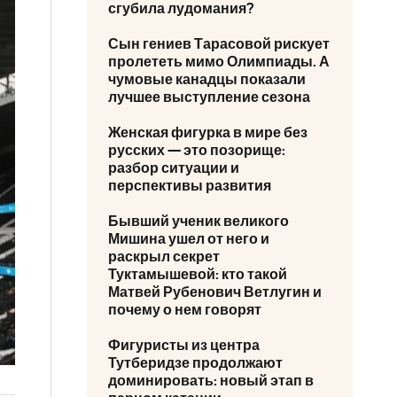
сгубила лудомания?
Сын гениев Тарасовой рискует
пролететь мимо Олимпиады. А
чумовые канадцы показали
лучшее выступление сезона
Женская фигурка в мире без
русских — это позорище:
разбор ситуации и
перспективы развития
Бывший ученик великого
Мишина ушел от него и
раскрыл секрет
Туктамышевой: кто такой
Матвей Рубенович Ветлугин и
почему о нем говорят
Фигуристы из центра
Тутберидзе продолжают
доминировать: новый этап в