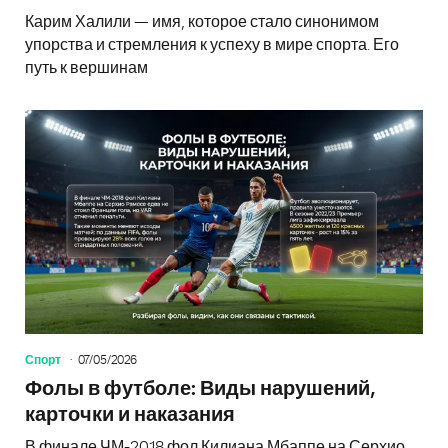
Карим Халили — имя, которое стало синонимом
упорства и стремления к успеху в мире спорта. Его
путь к вершинам
Спорт
07/05/2026
Фолы в футболе: Виды нарушений,
карточки и наказания
В финале ЧМ-2018 фол Килиана Мбаппе на Серхио