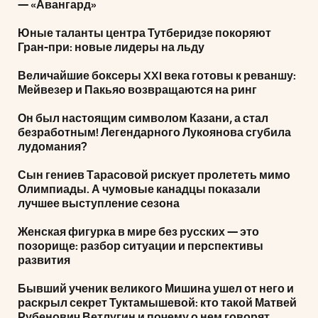
— «Авангард»
Юные таланты центра Тутберидзе покоряют
Гран-при: новые лидеры на льду
Величайшие боксеры XXI века готовы к реваншу:
Мейвезер и Пакьяо возвращаются на ринг
Он был настоящим символом Казани, а стал
безработным! Легендарного Лукоянова сгубила
лудомания?
Сын гениев Тарасовой рискует пролететь мимо
Олимпиады. А чумовые канадцы показали
лучшее выступление сезона
Женская фигурка в мире без русских — это
позорище: разбор ситуации и перспективы
развития
Бывший ученик великого Мишина ушел от него и
раскрыл секрет Туктамышевой: кто такой Матвей
Рубенович Ветлугин и почему о нем говорят