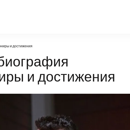
torpedo-br.ru
рниры и достижения
биография
иры и достижения