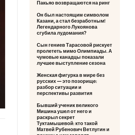
Пакьяо возвращаются на ринг
Он был настоящим символом
Казани, а стал безработным!
Легендарного Лукоянова
сгубила лудомания?
Сын гениев Тарасовой рискует
пролететь мимо Олимпиады. А
чумовые канадцы показали
лучшее выступление сезона
Женская фигурка в мире без
русских — это позорище:
разбор ситуации и
перспективы развития
Бывший ученик великого
Мишина ушел от него и
раскрыл секрет
Туктамышевой: кто такой
Матвей Рубенович Ветлугин и