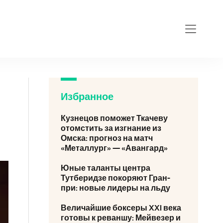
Избранное
Кузнецов поможет Ткачеву
отомстить за изгнание из
Омска: прогноз на матч
«Металлург» — «Авангард»
Юные таланты центра
Тутберидзе покоряют Гран-
при: новые лидеры на льду
Величайшие боксеры XXI века
готовы к реваншу: Мейвезер и