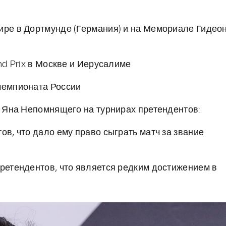
ире в Дортмунде (Германия) и на Мемориале Гидео
and Prix в Москве и Иерусалиме
 чемпионата России
Яна Непомнящего на турнирах претендентов:
ов, что дало ему право сыграть матч за звание
претендентов, что является редким достижением в