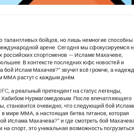
 талантливых бойцов, но лишь немногие способны
 международной арене. Сегодня мы сфокусируемся 
х российских спортсменов — Исламе Махачеве,
 большее. В контексте последних юфс новостей и
а бой Ислам Махачев?" звучит всё громче, а надеж
м ММА растут с каждым днём.
FC, а реальный претендент на статус легенды,
ю Хабибом Нурмагомедовым. После впечатляющего
ры, становится очевидно, что следующий бой Ислам
 в мире ММА, а настоящая битва титанов, которая
бой Ислама Махачева?" и где смотреть бой Махачева
ки на спорт, это уникальная возможность погрузитьс