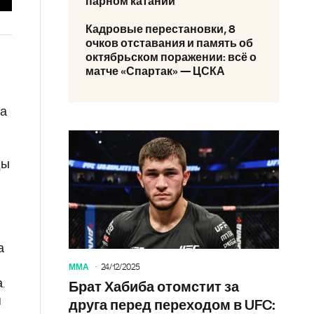
парном катании
Кадровые перестановки, 8
очков отставания и память об
октябрьском поражении: всё о
матче «Спартак» — ЦСКА
на
ды
а
ММА
24/12/2025
.
Брат Хабиба отомстит за
я
друга перед переходом в UFC: