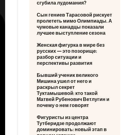
сгубила лудомания?
Сын гениев Тарасовой рискует
пролететь мимо Олимпиады. А
чумовые канадцы показали
лучшее выступление сезона
Женская фигурка в мире без
русских — это позорище:
разбор ситуации и
перспективы развития
Бывший ученик великого
Мишина ушел от него и
раскрыл секрет
Туктамышевой: кто такой
Матвей Рубенович Ветлугин и
почему о нем говорят
Фигуристы из центра
Тутберидзе продолжают
доминировать: новый этап в