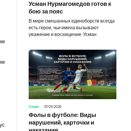
Усман Нурмагомедов готов к
бою за пояс
В мире смешанных единоборств всегда
есть герои, чьи имена вызывают
уважение и восхищение. Усман
ом
ом
Спорт
07/05/2026
Фолы в футболе: Виды
нарушений, карточки и
ус
наказания