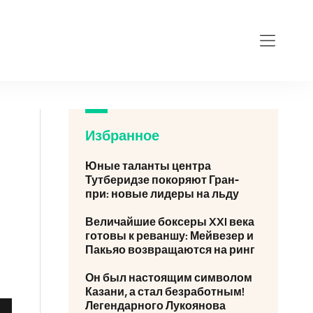
Избранное
Юные таланты центра
Тутберидзе покоряют Гран-
при: новые лидеры на льду
Величайшие боксеры XXI века
готовы к реваншу: Мейвезер и
Пакьяо возвращаются на ринг
Он был настоящим символом
Казани, а стал безработным!
Легендарного Лукоянова