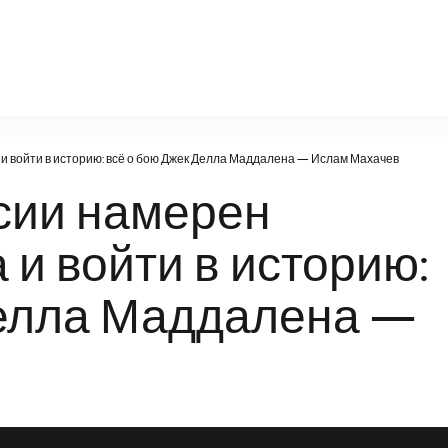
torpedo-br.ru
и войти в историю: всё о бою Джек Делла Маддалена — Ислам Махачев
сии намерен
 и войти в историю:
Делла Маддалена —