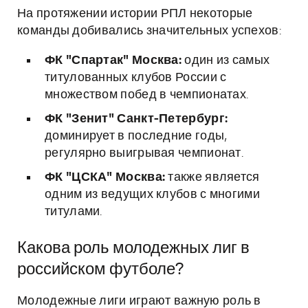
На протяжении истории РПЛ некоторые
команды добивались значительных успехов:
ФК "Спартак" Москва:
один из самых
титулованных клубов России с
множеством побед в чемпионатах.
ФК "Зенит" Санкт-Петербург:
доминирует в последние годы,
регулярно выигрывая чемпионат.
ФК "ЦСКА" Москва:
также является
одним из ведущих клубов с многими
титулами.
Какова роль молодежных лиг в
российском футболе?
Молодежные лиги играют важную роль в