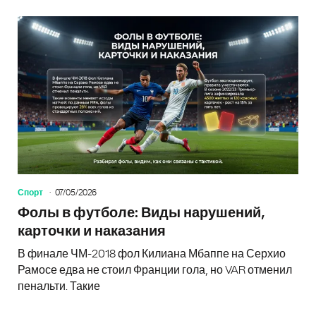
Спорт
07/05/2026
Фолы в футболе: Виды нарушений,
карточки и наказания
В финале ЧМ-2018 фол Килиана Мбаппе на Серхио
Рамосе едва не стоил Франции гола, но VAR отменил
пенальти. Такие