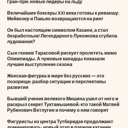
Гран-при: новые лидеры на льду
Величайшие боксеры XXI века готовы к реваншу:
Мейвезер и Пакьяо возвращаются на ринг
Он был настоящим символом Казани, а стал
безработным! Легендарного Лукоянова сгубила
лудомания?
Сын гениев Тарасовой рискует пролететь мимо
Олимпиады. А чумовые канадцы показали
лучшее выступление сезона
Женская фигурка в мире без русских — это
позорище: разбор ситуации и перспективы
развития
Бывший ученик великого Мишина ушел от него и
раскрыл секрет Туктамышевой: кто такой Матвей
Рубенович Ветлугин и почему о нем говорят
Фигуристы из центра Тутберидзе продолжают
доминировать: новый этап в парном катании