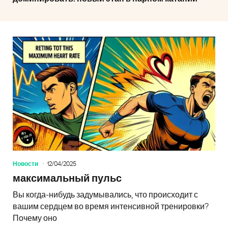
Новости
12/04/2025
максимальный пульс
Вы когда-нибудь задумывались, что происходит с
вашим сердцем во время интенсивной тренировки?
Почему оно