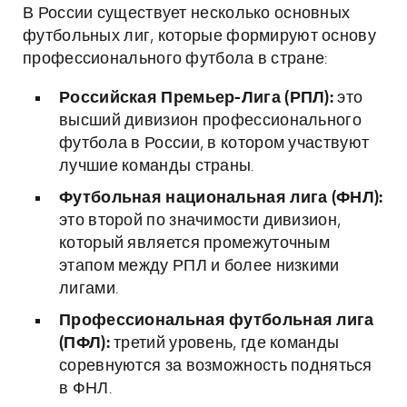
В России существует несколько основных
футбольных лиг, которые формируют основу
профессионального футбола в стране:
Российская Премьер-Лига (РПЛ):
это
высший дивизион профессионального
футбола в России, в котором участвуют
лучшие команды страны.
Футбольная национальная лига (ФНЛ):
это второй по значимости дивизион,
который является промежуточным
этапом между РПЛ и более низкими
лигами.
Профессиональная футбольная лига
(ПФЛ):
третий уровень, где команды
соревнуются за возможность подняться
в ФНЛ.