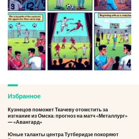
Избранное
Кузнецов поможет Ткачеву отомстить за
изгнание из Омска: прогноз на матч «Металлург»
— «Авангард»
Юные таланты центра Тутберидзе покоряют