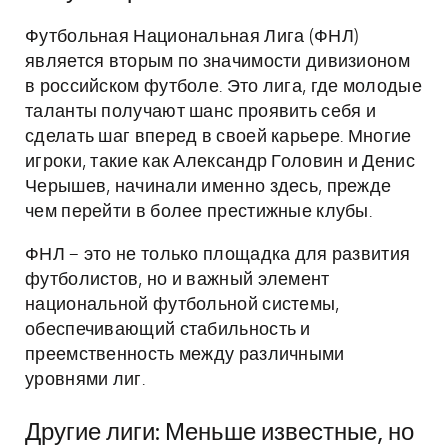
Футбольная Национальная Лига (ФНЛ)
является вторым по значимости дивизионом
в российском футболе. Это лига, где молодые
таланты получают шанс проявить себя и
сделать шаг вперед в своей карьере. Многие
игроки, такие как Александр Головин и Денис
Черышев, начинали именно здесь, прежде
чем перейти в более престижные клубы.
ФНЛ – это не только площадка для развития
футболистов, но и важный элемент
национальной футбольной системы,
обеспечивающий стабильность и
преемственность между различными
уровнями лиг.
Другие лиги: Меньше известные, но