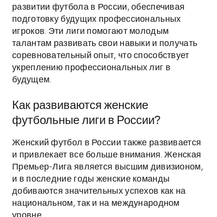
развитии футбола в России, обеспечивая
подготовку будущих профессиональных
игроков. Эти лиги помогают молодым
талантам развивать свои навыки и получать
соревновательный опыт, что способствует
укреплению профессиональных лиг в
будущем.
Как развиваются женские
футбольные лиги в России?
Женский футбол в России также развивается
и привлекает все больше внимания. Женская
Премьер-Лига является высшим дивизионом,
и в последние годы женские команды
добиваются значительных успехов как на
национальном, так и на международном
уровне.