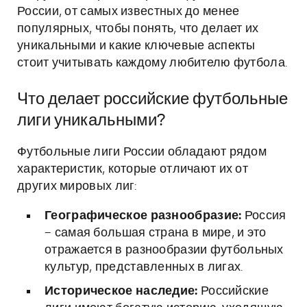
России, от самых известных до менее
популярных, чтобы понять, что делает их
уникальными и какие ключевые аспекты
стоит учитывать каждому любителю футбола.
Что делает российские футбольные
лиги уникальными?
Футбольные лиги России обладают рядом
характеристик, которые отличают их от
других мировых лиг:
Географическое разнообразие:
Россия
– самая большая страна в мире, и это
отражается в разнообразии футбольных
культур, представленных в лигах.
Историческое наследие:
Российские