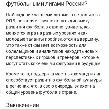
футбольными лигами России?
Наблюдение за всеми лигами, а не только за
РПЛ, позволяет лучше понять динамику
развития футбола в стране, увидеть, как
меняется игра на разных уровнях и как
молодые таланты пробиваются на вершину.
Это также открывает возможность для
болельщиков и аналитиков находить новых
перспективных игроков и тренеров, которые
могут стать ключевыми фигурами в будущем.
Кроме того, поддержка местных команд и лиг
способствует развитию футбольной культуры
в регионах, что, в свою очередь, влияет на
общий уровень футбола в стране.
Заключение