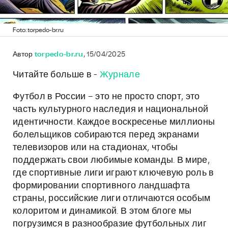
Foto: torpedo-br.ru
Автор
torpedo-br.ru
, 15/04/2025
Читайте больше в -
Журнале
Футбол в России – это не просто спорт, это
часть культурного наследия и национальной
идентичности. Каждое воскресенье миллионы
болельщиков собираются перед экранами
телевизоров или на стадионах, чтобы
поддержать свои любимые команды. В мире,
где спортивные лиги играют ключевую роль в
формировании спортивного ландшафта
страны, российские лиги отличаются особым
колоритом и динамикой. В этом блоге мы
погрузимся в разнообразие футбольных лиг