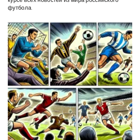
курсе всех новостей из мира российского
футбола.